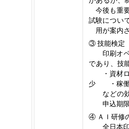
があるが、
今後も重要
試験につい
用が案内さ
③ 技能検定
印刷オペレ
であり、技
・資材ロ
少 ・稼働
などの効
申込期限：
④ ＡＩ研修
全日本印刷