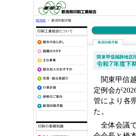
HOME
> 新潟印刷月報
関東甲信越
定例会が20
管により各
た。
全体会議で
会会長と橋