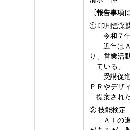
〔報告事項
① 印刷営業
令和７年度は
近年はＡＩ
り、営業活
ている。
受講促進の
ＰＲやデザ
提案され
② 技能検定
ＡＩの進展