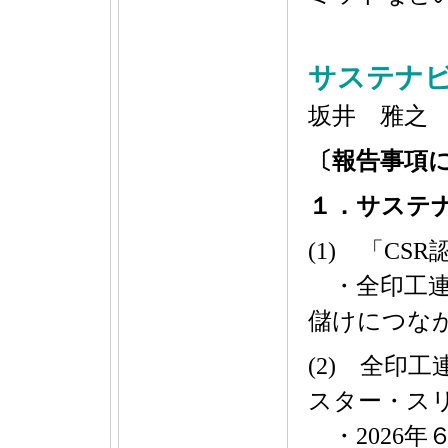
サステナ
坂井 雅之
〔報告事項
１．サステ
(1) 「C
・全印工連
儲けにつな
(2) 全印
スター・ス
・2026年