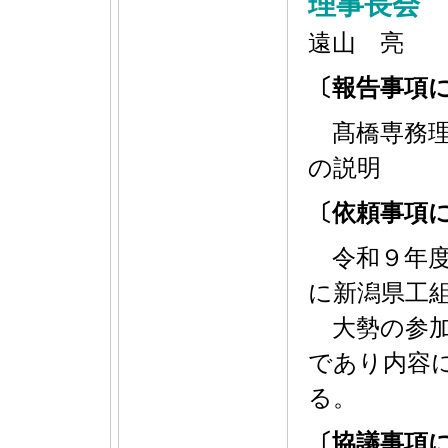
理事長会
遠山 亮
〔報告事項
髙橋専務理
の説明
〔依頼事項
令和９年度
に新潟県工
大勢の参加
であり内容
る。
〔協議事項