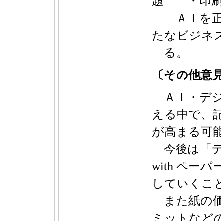
題 ・印刷
ＡＩを正し
たなビジネ
る。
〔その他意
ＡＩ・デジ
える中で、
が高まる可
今後は「デジ
with ペ
していくこ
また紙の価
ミットなど