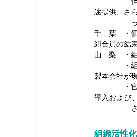
但し、Ｈ
途提供、さ
って
千 葉 ・
組合員の結
山 梨 ・
・組合員
製本会社が
・官公需
導入および
させて
組織活性化