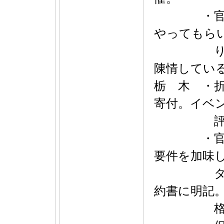
・官公需
やってもら
り業者へ
陳情してい
栃 木 ・
寄付。イベ
評を
・官公需
要件を加味
タの著作
約書に明記
格協議を