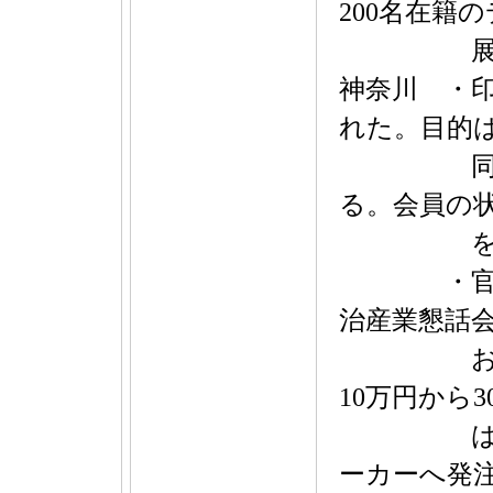
200名在籍
展開。今
神奈川 ・印
れた。目的
同時開催
る。会員の状
を入れ
・官公需
治産業懇話
おける単
10万円から
は導入済
ーカーへ発