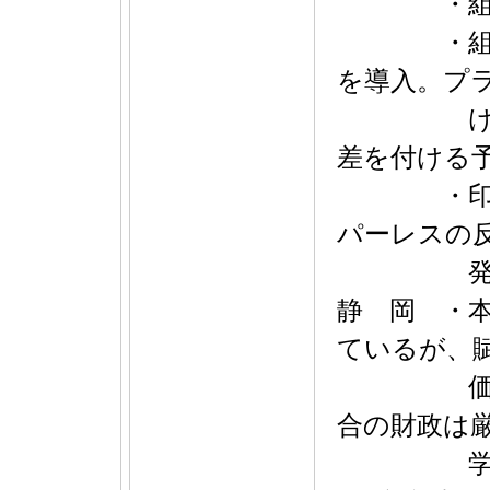
・組合員増
・組合増
を導入。プ
け、賦課
差を付ける
・印刷組
パーレスの
発表
静 岡 ・
ているが、
価なため
合の財政は
学校単位