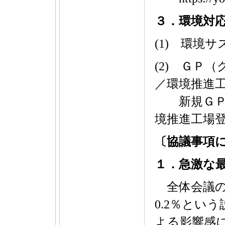
３．環境対
(1) 環境
(2) ＧＰ
／環境推進
新規ＧＰ認
境推進工場
〔協議事項
１．急激な
全体会議の中
0.2％とい
よる影響感