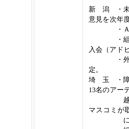
新 潟 ・
意見を次年
・ＡＩ時
・組合員
入会（アド
・外国人
定。
埼 玉 ・障
13名のアー
越で開催
マスコミが
に大いに