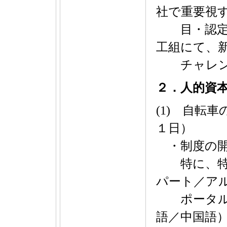
社で重要視
目・認定ポ
工組にて、
チャレンジ
２．人的資
(1) 自転
１日）
・制度の開
特に、特定
パート／ア
ポータルサ
語／中国語