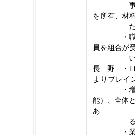
事案が発
を所有、材
た設備要
・職能技
員を組合が
い
長 野 ・1
よりブレイ
・増強状
能）、全体と
あ
る
・業界の