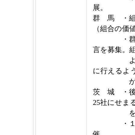
展。
群 馬 ・
（組合の価
・群馬県
言を募集。
より、官
に行えるよ
が10万
茨 城 ・
25社にせま
を行っ
・１月に
催。