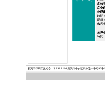
9月27日（金）
202
①特
②全
③理
時間：
場所
出席
全体
時間：
新潟県印刷工業組合 〒951-8116 新潟市中央区東中通一番町86番地19 新潟ハ