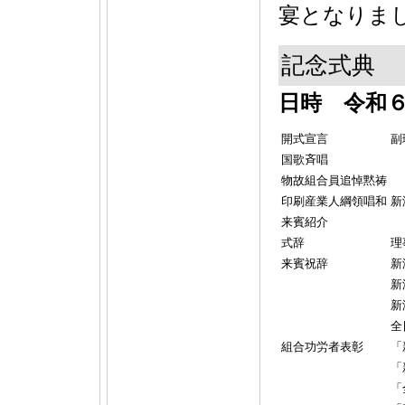
宴となりま
記念式典
日時 令和６
開式宣言
副
国歌斉唱
物故組合員追悼黙祷
印刷産業人綱領唱和
新
来賓紹介
式辞
理
来賓祝辞
新
新
新
全
組合功労者表彰
「
「
「