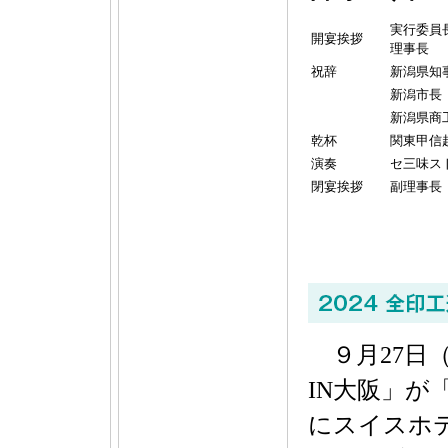
実行委員
開宴挨拶
理事長
祝辞
新潟県知
新潟市長
新潟県商
乾杯
関東甲信
演奏
セ三味ス
閉宴挨拶
副理事長
９月27日（
IN大阪」
にスイスホ