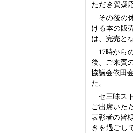
ただき質疑
その後の休
ける本の販
は、完売と
17時から
後、ご来賓
協議会依田
た。
セ三味スト
ご出席いた
表彰者の皆
きを過ごし