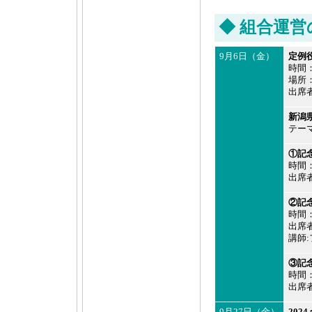
◆ 組合運営
9月6日（金）
定例
時間：
場所
出席
新潟
テー
①記
時間：
出席者
②記
時間：
出席者
講師
③記
時間：
出席者