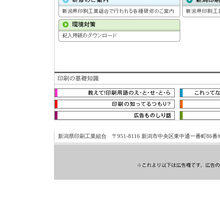
新潟県印刷工業組合 〒951-8116 新潟市中央区東中通一番町86番地19 新潟ハ