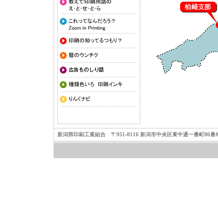
新潟県印刷工業組合 〒951-8116 新潟市中央区東中通一番町86番地19 新潟ハ